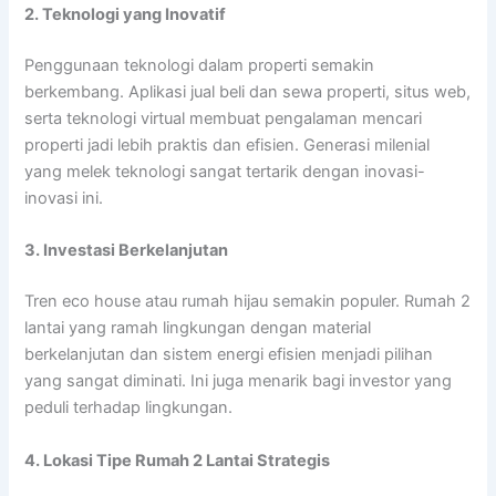
2. Teknologi yang Inovatif
Penggunaan teknologi dalam properti semakin
berkembang. Aplikasi jual beli dan sewa properti, situs web,
serta teknologi virtual membuat pengalaman mencari
properti jadi lebih praktis dan efisien. Generasi milenial
yang melek teknologi sangat tertarik dengan inovasi-
inovasi ini.
3. Investasi Berkelanjutan
Tren eco house atau rumah hijau semakin populer. Rumah 2
lantai yang ramah lingkungan dengan material
berkelanjutan dan sistem energi efisien menjadi pilihan
yang sangat diminati. Ini juga menarik bagi investor yang
peduli terhadap lingkungan.
4. Lokasi Tipe Rumah 2 Lantai Strategis