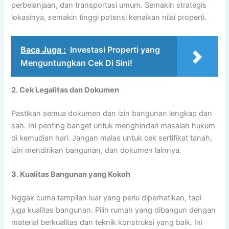
perbelanjaan, dan transportasi umum. Semakin strategis
lokasinya, semakin tinggi potensi kenaikan nilai properti.
Baca Juga :
Investasi Properti yang
Menguntungkan Cek Di Sini!
2. Cek Legalitas dan Dokumen
Pastikan semua dokumen dan izin bangunan lengkap dan
sah. Ini penting banget untuk menghindari masalah hukum
di kemudian hari. Jangan malas untuk cek sertifikat tanah,
izin mendirikan bangunan, dan dokumen lainnya.
3. Kualitas Bangunan yang Kokoh
Nggak cuma tampilan luar yang perlu diperhatikan, tapi
juga kualitas bangunan. Pilih rumah yang dibangun dengan
material berkualitas dan teknik konstruksi yang baik. Ini