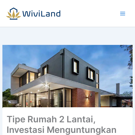
Lewati
ke
konten
Tipe Rumah 2 Lantai,
Investasi Menguntungkan