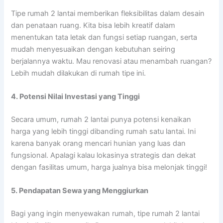
Tipe rumah 2 lantai memberikan fleksibilitas dalam desain
dan penataan ruang. Kita bisa lebih kreatif dalam
menentukan tata letak dan fungsi setiap ruangan, serta
mudah menyesuaikan dengan kebutuhan seiring
berjalannya waktu. Mau renovasi atau menambah ruangan?
Lebih mudah dilakukan di rumah tipe ini.
4. Potensi Nilai Investasi yang Tinggi
Secara umum, rumah 2 lantai punya potensi kenaikan
harga yang lebih tinggi dibanding rumah satu lantai. Ini
karena banyak orang mencari hunian yang luas dan
fungsional. Apalagi kalau lokasinya strategis dan dekat
dengan fasilitas umum, harga jualnya bisa melonjak tinggi!
5. Pendapatan Sewa yang Menggiurkan
Bagi yang ingin menyewakan rumah, tipe rumah 2 lantai