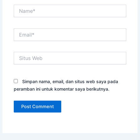
Name*
Email*
Situs
Web
Simpan nama, email, dan situs web saya pada
peramban ini untuk komentar saya berikutnya.