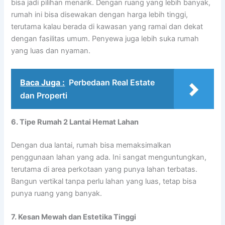
bisa jadi pilihan menarik. Dengan ruang yang lebih banyak,
rumah ini bisa disewakan dengan harga lebih tinggi,
terutama kalau berada di kawasan yang ramai dan dekat
dengan fasilitas umum. Penyewa juga lebih suka rumah
yang luas dan nyaman.
Baca Juga :
Perbedaan Real Estate
dan Properti
6. Tipe Rumah 2 Lantai Hemat Lahan
Dengan dua lantai, rumah bisa memaksimalkan
penggunaan lahan yang ada. Ini sangat menguntungkan,
terutama di area perkotaan yang punya lahan terbatas.
Bangun vertikal tanpa perlu lahan yang luas, tetap bisa
punya ruang yang banyak.
7. Kesan Mewah dan Estetika Tinggi