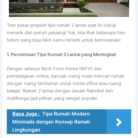
Tren pasar properti tipe rumah 2 lantai saat ini cukup
menarik dan penuh peluang! Yuk, kita lihat beberapa tren
terkini yang bisa bikin kamu tertarik untuk berinvestasi:
1. Permintaan Tipe Rumah 2 Lantai yang Meningkat
Dengan adanya Work From Home (WFH) dan
pembelajaran online, banyak orang mulai mencari rumah
dengan ruang tambahan untuk home office atau ruang
belajar. Rumah 2 lantai dengan desain fleksibel dan
multifungsi jadi pilihan yang sangat populer.
Baca Juga :
Tipe Rumah Modern
Minimalis dengan Konsep Ramah
Lingkungan