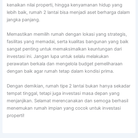
kenaikan nilai properti, hingga kenyamanan hidup yang
lebih baik, rumah 2 lantai bisa menjadi aset berharga dalam
jangka panjang.
Memastikan memilih rumah dengan lokasi yang strategis,
fasilitas yang memadai, serta kualitas bangunan yang baik
sangat penting untuk memaksimalkan keuntungan dari
investasi ini. Jangan lupa untuk selalu melakukan
perawatan berkala dan mengelola budget pemeliharaan
dengan baik agar rumah tetap dalam kondisi prima.
Dengan demikian, rumah tipe 2 lantai bukan hanya sekadar
tempat tinggal, tetapi juga investasi masa depan yang
menjanjikan. Selamat merencanakan dan semoga berhasil
menemukan rumah impian yang cocok untuk investasi
properti!