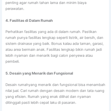
penting agar rumah tahan lama dan minim biaya
perawatan.
4. Fasilitas di Dalam Rumah
Perhatikan fasilitas yang ada di dalam rumah. Pastikan
rumah punya fasilitas lengkap seperti listrik, air bersih, dan
sistem drainase yang baik. Bonus kalau ada taman, garasi,
atau area bermain anak. Fasilitas lengkap bikin rumah jadi
lebih nyaman dan menarik bagi calon penyewa atau
pembeli.
5. Desain yang Menarik dan Fungsional
Desain rumahyang menarik dan fungsional bisa menambah
nilai jual. Cari rumah dengan desain modern dan tata ruang
yang efisien. Rumah yang enak dilihat dan nyaman
ditinggali pasti lebih cepat laku di pasaran.