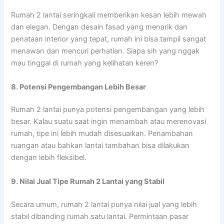
Rumah 2 lantai seringkali memberikan kesan lebih mewah
dan elegan. Dengan desain fasad yang menarik dan
penataan interior yang tepat, rumah ini bisa tampil sangat
menawan dan mencuri perhatian. Siapa sih yang nggak
mau tinggal di rumah yang kelihatan keren?
8. Potensi Pengembangan Lebih Besar
Rumah 2 lantai punya potensi pengembangan yang lebih
besar. Kalau suatu saat ingin menambah atau merenovasi
rumah, tipe ini lebih mudah disesuaikan. Penambahan
ruangan atau bahkan lantai tambahan bisa dilakukan
dengan lebih fleksibel.
9. Nilai Jual Tipe Rumah 2 Lantai yang Stabil
Secara umum, rumah 2 lantai punya nilai jual yang lebih
stabil dibanding rumah satu lantai. Permintaan pasar