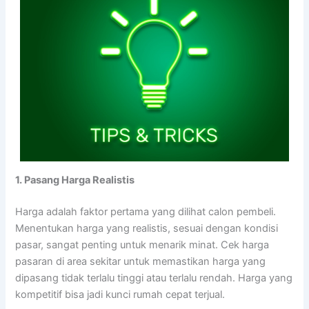
1. Pasang Harga Realistis
Harga adalah faktor pertama yang dilihat calon pembeli.
Menentukan harga yang realistis, sesuai dengan kondisi
pasar, sangat penting untuk menarik minat. Cek harga
pasaran di area sekitar untuk memastikan harga yang
dipasang tidak terlalu tinggi atau terlalu rendah. Harga yang
kompetitif bisa jadi kunci rumah cepat terjual.